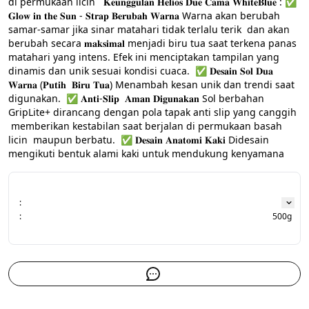
di permukaan licin   𝐊𝐞𝐮𝐧𝐠𝐠𝐮𝐥𝐚𝐧 𝐇𝐞𝐥𝐢𝐨𝐬 𝐃𝐮𝐞 𝐂𝐚𝐦𝐚 𝐖𝐡𝐢𝐭𝐞𝐁𝐥𝐮𝐞 : ✅ 
𝐆𝐥𝐨𝐰 𝐢𝐧 𝐭𝐡𝐞 𝐒𝐮𝐧 - 𝐒𝐭𝐫𝐚𝐩 𝐁𝐞𝐫𝐮𝐛𝐚𝐡 𝐖𝐚𝐫𝐧𝐚 Warna akan berubah 
samar-samar jika sinar matahari tidak terlalu terik  dan akan 
berubah secara 𝐦𝐚𝐤𝐬𝐢𝐦𝐚𝐥 menjadi biru tua saat terkena panas 
matahari yang intens. Efek ini menciptakan tampilan yang 
dinamis dan unik sesuai kondisi cuaca.  ✅ 𝐃𝐞𝐬𝐚𝐢𝐧 𝐒𝐨𝐥 𝐃𝐮𝐚 
𝐖𝐚𝐫𝐧𝐚 (𝐏𝐮𝐭𝐢𝐡  𝐁𝐢𝐫𝐮 𝐓𝐮𝐚) Menambah kesan unik dan trendi saat 
digunakan.  ✅ 𝐀𝐧𝐭𝐢-𝐒𝐥𝐢𝐩  𝐀𝐦𝐚𝐧 𝐃𝐢𝐠𝐮𝐧𝐚𝐤𝐚𝐧 Sol berbahan 
GripLite+ dirancang dengan pola tapak anti slip yang canggih 
 memberikan kestabilan saat berjalan di permukaan basah  
licin  maupun berbatu.  ✅ 𝐃𝐞𝐬𝐚𝐢𝐧 𝐀𝐧𝐚𝐭𝐨𝐦𝐢 𝐊𝐚𝐤𝐢 Didesain 
mengikuti bentuk alami kaki untuk mendukung kenyamana
:
:
500g