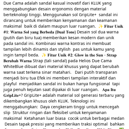
Due Cama adalah sandal kasual inovatif dari KLUK yang 
menggabungkan desain ergonomis dengan material 
berteknologi tinggi. Menggunakan sol GripLite+  sandal ini 
dirancang untuk memberikan kenyamanan dan keamanan 
maksimal  baik di dalam maupun luar ruangan.  ✨ 𝐅𝐢𝐭𝐮𝐫 𝐔𝐧𝐢𝐤 
#𝟏: 𝐖𝐚𝐫𝐧𝐚 𝐒𝐨𝐥 𝐲𝐚𝐧𝐠 𝐁𝐞𝐫𝐛𝐞𝐝𝐚 (𝐃𝐮𝐚𝐥 𝐓𝐨𝐧𝐞) Desain sol dua warna 
(putih dan biru tua) memberikan kesan modern dan unik 
pada sandal ini. Kombinasi warna kontras ini membuat 
tampilan lebih dinamis dan stylish  pas untuk kamu yang 
ingin tampil beda.  ✨ 𝐅𝐢𝐭𝐮𝐫 𝐔𝐧𝐢𝐤 #𝟐: 𝐆𝐥𝐨𝐰 𝐢𝐧 𝐭𝐡𝐞 𝐒𝐮𝐧 - 𝐒𝐭𝐫𝐚𝐩 
𝐁𝐞𝐫𝐮𝐛𝐚𝐡 𝐖𝐚𝐫𝐧𝐚 Strap (tali sandal) pada Helios Due Cama 
WhiteBlue dibuat dari material khusus yang dapat berubah 
warna saat terkena sinar matahari.   Dari putih transparan  
menjadi biru tua Efek ini memberi tampilan interaktif dan 
playful  menjadikan sandal ini bukan hanya fungsional  tapi 
juga penuh kejutan saat dipakai di luar ruangan.   𝐀𝐩𝐚 𝐈𝐭𝐮 
𝐆𝐫𝐢𝐩𝐋𝐢𝐭𝐞+? GripLite+ adalah material sol generasi terbaru yang 
dikembangkan khusus oleh KLUK. Teknologi ini 
menggabungkan:  Daya cengkeram tinggi untuk mencegah 
slip  Struktur ringan dan fleksibel untuk kenyamanan 
maksimal  Ketahanan luar biasa  cocok untuk berbagai medan 
 Desain tapak presisi yang memberikan traksi optimal  bahkan 