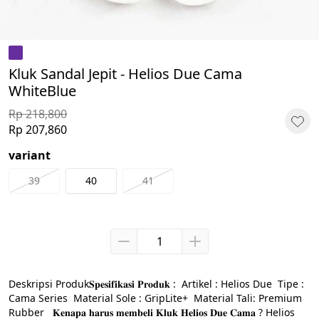
Kluk Sandal Jepit - Helios Due Cama
WhiteBlue
Rp 218,800
Rp 207,860
variant
39
40
41
Deskripsi Produk𝐒𝐩𝐞𝐬𝐢𝐟𝐢𝐤𝐚𝐬𝐢 𝐏𝐫𝐨𝐝𝐮𝐤 :  Artikel : Helios Due  Tipe : 
Cama Series  Material Sole : GripLite+  Material Tali: Premium 
Rubber   𝐊𝐞𝐧𝐚𝐩𝐚 𝐡𝐚𝐫𝐮𝐬 𝐦𝐞𝐦𝐛𝐞𝐥𝐢 𝐊𝐥𝐮𝐤 𝐇𝐞𝐥𝐢𝐨𝐬 𝐃𝐮𝐞 𝐂𝐚𝐦𝐚 ? Helios 